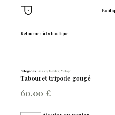
Bouti
Retourner à la boutique
Assises
Mobilier
Vintage
Categories :
,
,
Tabouret tripode gougé
60,00
€
Ajouter au panier