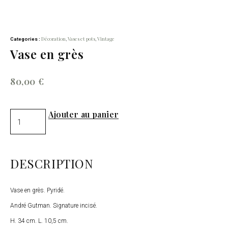
Décoration
Vases et pots
Vintage
Categories :
,
,
Vase en grès
80,00
€
Ajouter au panier
DESCRIPTION
Vase en grès. Pyridé.
André Gutman. Signature incisé.
H. 34 cm. L. 10,5 cm.