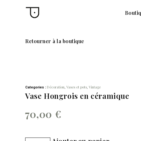
Bouti
Retourner à la boutique
Décoration
Vases et pots
Vintage
Categories :
,
,
Vase Hongrois en céramique
70,00
€
Ajouter au panier